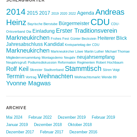
SCHLAGWÖRTER
2014
Andreas
2015
2017
Agenda
2019
2020
2022
CDU
Heinz
Bürgermeister
Bayrische Bierstube
CDU-
Erster Traditionsverein
Einladung
Ortsverband
Dia
Markneukirchen
Heiterer Blick
Frohes Fest
Günter Beckstein
Jahresabschluss
Kandidat
Kreisparteitag der CDU
Markneukirchen
Markneukircher Löwe
Martin Luther
Michael Thomae
neujahrsempfang
Mitgliederversammlung
Montagsdemo
Neujahr
Neujahrsgruß
Podiumsdiskussion
Reformation
Regimenten
Robert Hochbaum
Stammtisch
Rolf Keil
Silvester
Stadtverband
Sören Voigt
Termin
Weihnachten
Vortrag
Weihnachtsmarkt
Wende 89
Yvonne Magwas
ARCHIVE
Mai 2024
Februar 2022
Dezember 2019
Februar 2019
Januar 2019
Dezember 2018
Oktober 2018
Dezember 2017
Februar 2017
Dezember 2016