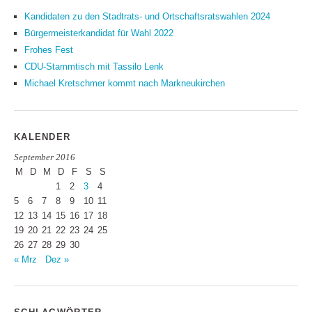
Kandidaten zu den Stadtrats- und Ortschaftsratswahlen 2024
Bürgermeisterkandidat für Wahl 2022
Frohes Fest
CDU-Stammtisch mit Tassilo Lenk
Michael Kretschmer kommt nach Markneukirchen
KALENDER
September 2016
M
D
M
D
F
S
S
1
2
3
4
5
6
7
8
9
10
11
12
13
14
15
16
17
18
19
20
21
22
23
24
25
26
27
28
29
30
« Mrz
Dez »