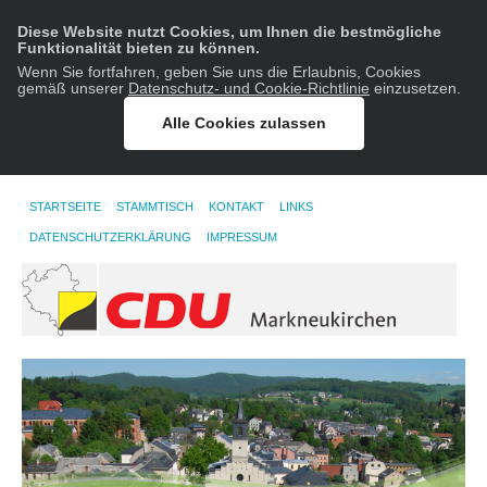
Diese Website nutzt Cookies, um Ihnen die bestmögliche
Funktionalität bieten zu können.
Wenn Sie fortfahren, geben Sie uns die Erlaubnis, Cookies
gemäß unserer
Datenschutz- und Cookie-Richtlinie
einzusetzen.
Alle Cookies zulassen
STARTSEITE
STAMMTISCH
KONTAKT
LINKS
DATENSCHUTZERKLÄRUNG
IMPRESSUM