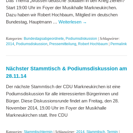
Das Thema „Müssen deutsche Soldaten in den Krieg ziehen?“
Start 19:00 Uhr im Foyer der Musikhalle Markneukirchen.
Dazu haben wir Robert Hochbaum, Mitglied im deutschen
Bundestag, Hauptmann …
Weiterlesen
→
Kategorien:
Bundestagsabgeordnete
,
Podiumsdiskussion
| Schlagwörter:
2014
,
Podiumsdiskussion
,
Pressemitteilung
,
Robert Hochbaum
|
Permalink
Nächster Stammtisch & Podiumsdiskussion am
28.11.14
Der nächste Stammtisch der CDU Markneukirchen ist eine
Podiumsdiskussion für alle interessierten Bürgerinnen und
Bürger. Diese Diskussionsrunde findet am Freitag, den 28.
November 2014, 19.00 Uhr im Foyer der Musikhalle
Markneukirchen statt. Ihre CDU
Kategorien:
Stammtischtermin
| Schlagwörter:
2014
,
Stammtisch
,
Termin
|