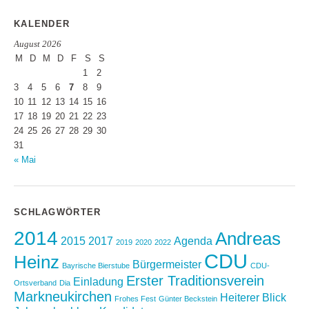
KALENDER
August 2026
M
D
M
D
F
S
S
1
2
3
4
5
6
7
8
9
10
11
12
13
14
15
16
17
18
19
20
21
22
23
24
25
26
27
28
29
30
31
« Mai
SCHLAGWÖRTER
2014
Andreas
2015
2017
Agenda
2019
2020
2022
CDU
Heinz
Bürgermeister
Bayrische Bierstube
CDU-
Erster Traditionsverein
Einladung
Ortsverband
Dia
Markneukirchen
Heiterer Blick
Frohes Fest
Günter Beckstein