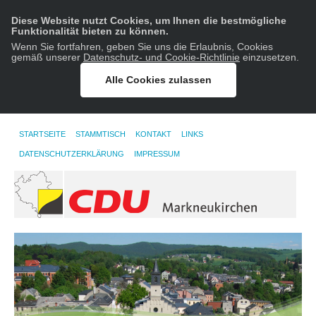
Diese Website nutzt Cookies, um Ihnen die bestmögliche
Funktionalität bieten zu können.
Wenn Sie fortfahren, geben Sie uns die Erlaubnis, Cookies
gemäß unserer
Datenschutz- und Cookie-Richtlinie
einzusetzen.
Alle Cookies zulassen
STARTSEITE
STAMMTISCH
KONTAKT
LINKS
DATENSCHUTZERKLÄRUNG
IMPRESSUM