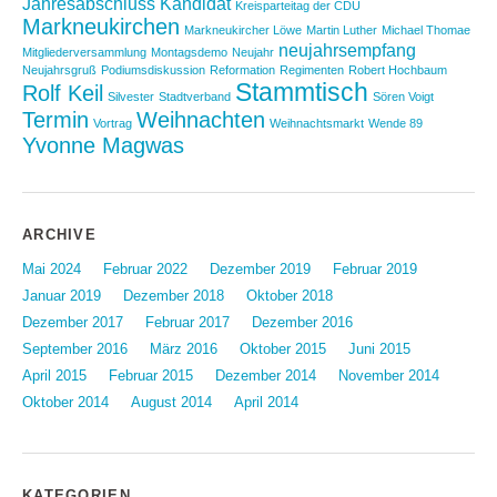
Jahresabschluss
Kandidat
Kreisparteitag der CDU
Markneukirchen
Markneukircher Löwe
Martin Luther
Michael Thomae
neujahrsempfang
Mitgliederversammlung
Montagsdemo
Neujahr
Neujahrsgruß
Podiumsdiskussion
Reformation
Regimenten
Robert Hochbaum
Stammtisch
Rolf Keil
Silvester
Stadtverband
Sören Voigt
Termin
Weihnachten
Vortrag
Weihnachtsmarkt
Wende 89
Yvonne Magwas
ARCHIVE
Mai 2024
Februar 2022
Dezember 2019
Februar 2019
Januar 2019
Dezember 2018
Oktober 2018
Dezember 2017
Februar 2017
Dezember 2016
September 2016
März 2016
Oktober 2015
Juni 2015
April 2015
Februar 2015
Dezember 2014
November 2014
Oktober 2014
August 2014
April 2014
KATEGORIEN