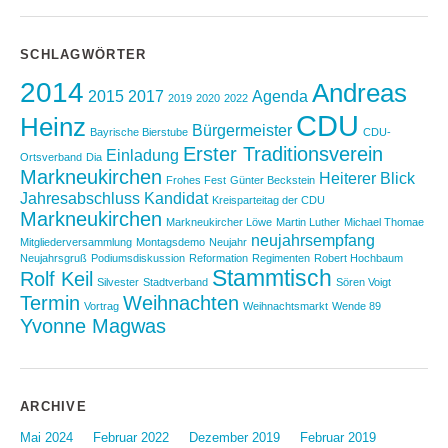
SCHLAGWÖRTER
2014
Andreas
2015
2017
Agenda
2019
2020
2022
CDU
Heinz
Bürgermeister
Bayrische Bierstube
CDU-
Erster Traditionsverein
Einladung
Ortsverband
Dia
Markneukirchen
Heiterer Blick
Frohes Fest
Günter Beckstein
Jahresabschluss
Kandidat
Kreisparteitag der CDU
Markneukirchen
Markneukircher Löwe
Martin Luther
Michael Thomae
neujahrsempfang
Mitgliederversammlung
Montagsdemo
Neujahr
Neujahrsgruß
Podiumsdiskussion
Reformation
Regimenten
Robert Hochbaum
Stammtisch
Rolf Keil
Silvester
Stadtverband
Sören Voigt
Termin
Weihnachten
Vortrag
Weihnachtsmarkt
Wende 89
Yvonne Magwas
ARCHIVE
Mai 2024
Februar 2022
Dezember 2019
Februar 2019