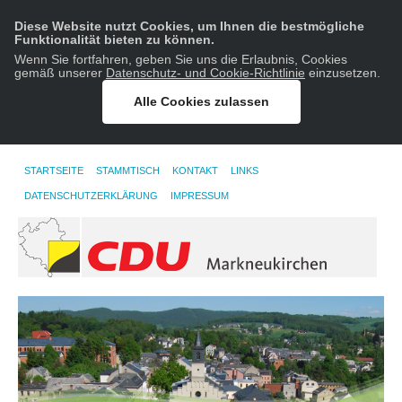
Diese Website nutzt Cookies, um Ihnen die bestmögliche
Funktionalität bieten zu können.
Wenn Sie fortfahren, geben Sie uns die Erlaubnis, Cookies
gemäß unserer
Datenschutz- und Cookie-Richtlinie
einzusetzen.
Alle Cookies zulassen
STARTSEITE
STAMMTISCH
KONTAKT
LINKS
DATENSCHUTZERKLÄRUNG
IMPRESSUM