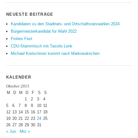
NEUESTE BEITRÄGE
Kandidaten zu den Stadtrats- und Ortschaftsratswahlen 2024
Bürgermeisterkandidat für Wahl 2022
Frohes Fest
CDU-Stammtisch mit Tassilo Lenk
Michael Kretschmer kommt nach Markneukirchen
KALENDER
Oktober 2015
M
D
M
D
F
S
S
1
2
3
4
5
6
7
8
9
10
11
12
13
14
15
16
17
18
19
20
21
22
23
24
25
26
27
28
29
30
31
« Jun
Mrz »